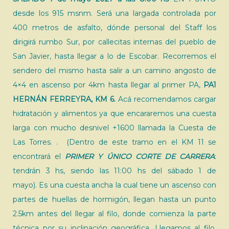
desde los 915 msnm. Será una largada controlada por
400 metros de asfalto, dónde personal del Staff los
dirigirá rumbo Sur, por callecitas internas del pueblo de
San Javier, hasta llegar a lo de Escobar. Recorremos el
sendero del mismo hasta salir a un camino angosto de
4×4 en ascenso por 4km hasta llegar al primer PA,
PA1
HERNÁN FERREYRA, KM 6.
Acá recomendamos cargar
hidratación y alimentos ya que encararemos una cuesta
larga con mucho desnivel +1600 llamada la Cuesta de
Las Torres. . (Dentro de este tramo en el KM 11 se
encontrará el
PRIMER Y ÚNICO CORTE DE CARRERA
:
tendrán 3 hs, siendo las 11:00 hs del sábado 1 de
mayo). Es una cuesta ancha la cual tiene un ascenso con
partes de huellas de hormigón, llegan hasta un punto
2.5km antes del llegar al filo, donde comienza la parte
técnica por su inclinación geográfica. Llegamos al filo,